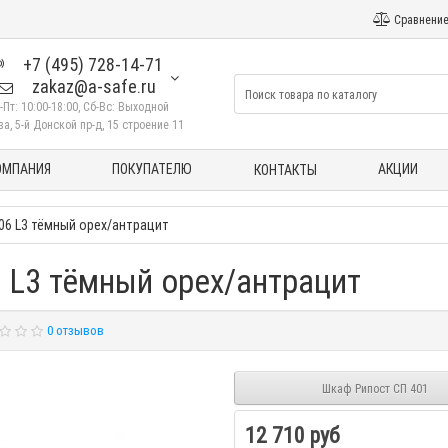
Сравнение
+7 (495) 728-14-71
zakaz@a-safe.ru
-Пт: 10:00-18:00, Сб-Вс: Выходной
а, 5-й Донской пр-д, 15 строение 11
ОМПАНИЯ
ПОКУПАТЕЛЮ
АКЦИИ
КОНТАКТЫ
06 L3 тёмный орех/антрацит
 L3 тёмный орех/антрацит
0 отзывов
Шкаф Рипост СП 401
12 710 руб