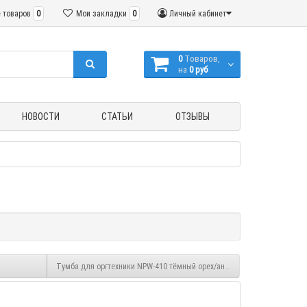
 товаров
0
Мои закладки
0
Личный кабинет
0
Tоваров,
на
0 руб
НОВОСТИ
СТАТЬИ
ОТЗЫВЫ
Тумба для оргтехники NPW-410 тёмный орех/антрацит