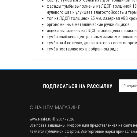
корпус тумбы изготовлен из ЛДСП толщиной 18
фасады тумбы выполнены из ЛДСП толщиной 18 
нулевого шва и улучшает влагостойкость и те
топ из ЛДСП толщиной 25 мм, лазерная ABS кр
эргономичные металлические ручки ящиков
ящики выполнены из ЛДСП и оснащены шарико
тумба снабжена центральным замком и оснаще
тумба на 4 колёсах, два из которых со стопоро
тумба поставляется в собранном виде
ПОДПИСАТЬСЯ НА РАССЫЛКУ
О НАШЕМ МАГАЗИНЕ
www.a-safe.ru © 2007 - 2026
Все права защищены. Информация представленная на сайте не
является публичной офертой. Все торговые марки принадлежа