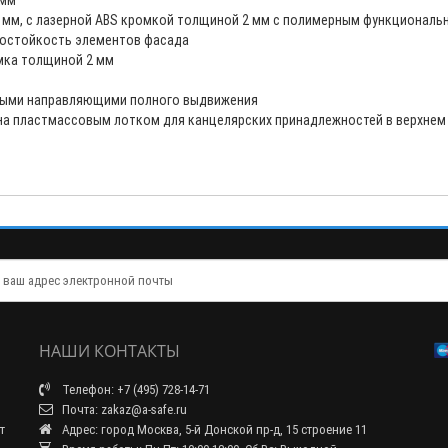
 мм
мм, с лазерной ABS кромкой толщиной 2 мм с полимерным функциональн
рмостойкость элементов фасада
омка толщиной 2 мм
выми направляющими полного выдвижения
на пластмассовым лотком для канцелярских принадлежностей в верхнем
м
НАШИ КОНТАКТЫ
Телефон: +7 (495) 728-14-71
Почта: zakaz@a-safe.ru
т
Адрес: город Москва, 5-й Донской пр-д, 15 строение 11