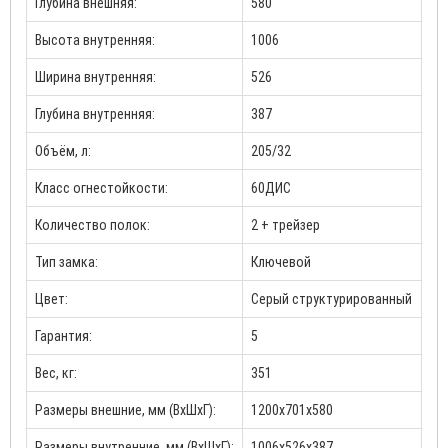
Глубина внешняя:
580
Высота внутренняя:
1006
Ширина внутренняя:
526
Глубина внутренняя:
387
Объём, л:
205/32
Класс огнестойкости:
60ДИС
Количество полок:
2 + трейзер
Тип замка:
Ключевой
Цвет:
Cерый структурированный
Гарантия:
5
Вес, кг:
351
Размеры внешние, мм (ВхШхГ):
1200x701x580
Размеры внутренние, мм (ВхШхГ):
1006x526x387