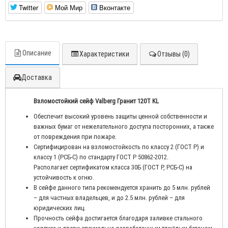
Twitter
Мой Мир
Вконтакте
Описание
Характеристики
Отзывы (0)
Доставка
Взломостойкий сейф Valberg Гранит 120Т KL
Обеспечит высокий уровень защиты ценной собственности и
важных бумаг от нежелательного доступа посторонних, а также
от повреждения при пожаре.
Сертифицирован на взломостойкость по классу 2 (ГОСТ Р) и
классу 1 (РСБ-С) по стандарту ГОСТ Р 50862-2012.
Располагает сертификатом класса 30Б (ГОСТ Р, РСБ-С) на
устойчивость к огню.
В сейфе данного типа рекомендуется хранить до 5 млн. рублей
– для частных владельцев, и до 2.5 млн. рублей – для
юридических лиц.
Прочность сейфа достигается благодаря заливке стального