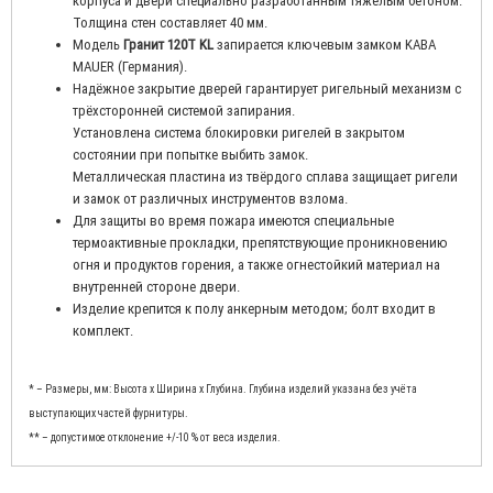
корпуса и двери специально разработанным тяжёлым бетоном.
Толщина стен составляет 40 мм.
Модель
Гранит 120Т KL
запирается ключевым замком KABA
MAUER (Германия).
Надёжное закрытие дверей гарантирует ригельный механизм с
трёхсторонней системой запирания.
Установлена система блокировки ригелей в закрытом
состоянии при попытке выбить замок.
Металлическая пластина из твёрдого сплава защищает ригели
и замок от различных инструментов взлома.
Для защиты во время пожара имеются специальные
термоактивные прокладки, препятствующие проникновению
огня и продуктов горения, а также огнестойкий материал на
внутренней стороне двери.
Изделие крепится к полу анкерным методом; болт входит в
комплект.
* – Размеры, мм: Высота x Ширина x Глубина. Глубина изделий указана без учёта
выступающих частей фурнитуры.
** – допустимое отклонение +/-10 % от веса изделия.