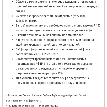
Область замка и ригельная система защищены от вырезания
прочной металлической пластиной из специального твёрдого
сплава.
Имеется запираемое патронное отделение (трейзер)
138x328x115 мм.
За трейзером оставлено свободное пространство глубиной 150
мм, позволяющее установить ружья по всей длине сейфа.
В комплект включены ложементы на пять стволов.
К внутренней стороне двери крепятся гребёнки и рамки для
удобного хранения ножей, шомполов и ключей.
Сейф сертифицирован на А2 класс оружейных сейфов в
соответствии с ГОСТ Р 56367-2015.
Соответствует требованиям статьи 59 Постановления
правительства РФ № 814 от 21 июля 1998 года «О мерах по
регулированию гражданского и служебного оружия и
патронов к нему на территории РФ».
Для усиления защитных свойств сейфа предусмотрена
возможность анкерного крепления к полу или стене.
* Размеры, мм: Высота x Ширина x Глубина. Глубина изделий указана без учёта
выступающих частей фурнитуры.
** Допустимое отклонение +/- 10% от веса изделия.