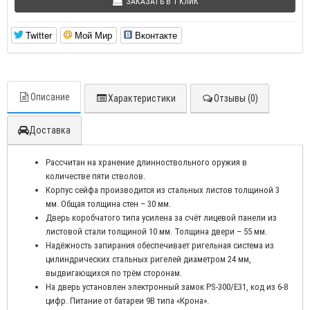
ЗАКАЗАТЬ В 1 КЛИК
Twitter
Мой Мир
Вконтакте
Описание
Характеристики
Отзывы (0)
Доставка
Рассчитан на хранение длинноствольного оружия в
количестве пяти стволов.
Корпус сейфа производится из стальных листов толщиной 3
мм. Общая толщина стен – 30 мм.
Дверь коробчатого типа усилена за счёт лицевой панели из
листовой стали толщиной 10 мм. Толщина двери – 55 мм.
Надёжность запирания обеспечивает ригельная система из
цилиндрических стальных ригелей диаметром 24 мм,
выдвигающихся по трём сторонам.
На дверь установлен электронный замок PS-300/E31, код из 6-8
цифр. Питание от батареи 9В типа «Крона».