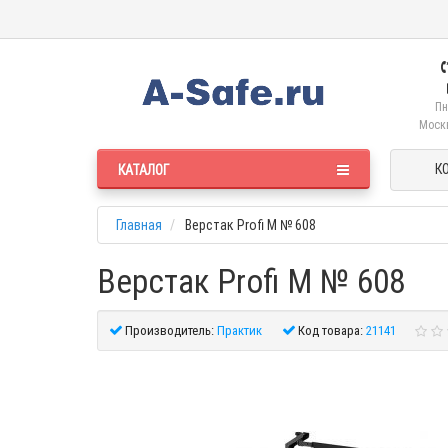
Пн
Москв
К
КАТАЛОГ
Главная
Верстак Profi M № 608
Верстак Profi M № 608
Производитель:
Практик
Код товара:
21141