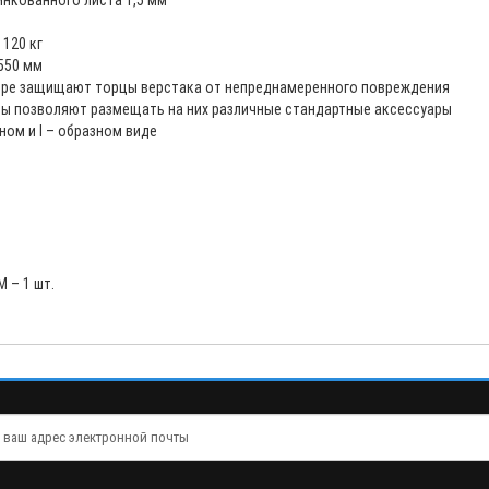
инкованного листа 1,5 мм
 120 кг
550 мм
поре защищают торцы верстака от непреднамеренного повреждения
ы позволяют размещать на них различные стандартные аксессуары
ном и I – образном виде
 – 1 шт.