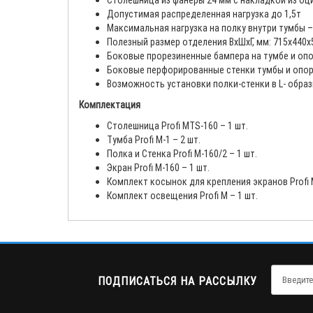
Столешница из фанеры 24 мм с накладкой из оц
Допустимая распределенная нагрузка до 1,5т
Максимальная нагрузка на полку внутри тумбы –
Полезный размер отделения ВхШхГ, мм: 715х440х
Боковые прорезиненные бампера на тумбе и о
Боковые перфорированные стенки тумбы и опор
Возможность установки полки-стенки в L- образ
Комплектация
Столешница Profi MTS-160 – 1 шт.
Тумба Profi M-1 – 2 шт.
Полка и Стенка Profi M-160/2 – 1 шт.
Экран Profi M-160 – 1 шт.
Комплект косынок для крепления экранов Profi M
Комплект освещения Profi M – 1 шт.
ПОДПИСАТЬСЯ НА РАССЫЛКУ