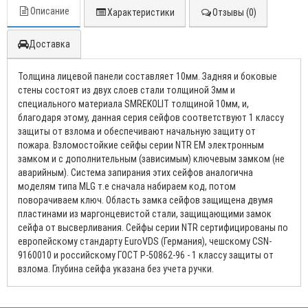
Описание
Характеристики
Отзывы (0)
Доставка
Толщина лицевой панели составляет 10мм. Задняя и боковые
стены состоят из двух слоев стали толщиной 3мм и
специального материала SMREKOLIT толщиной 10мм, и,
благодаря этому, данная серия сейфов соответствуют 1 классу
защиты от взлома и обеспечивают начальную защиту от
пожара. Взломостойкие сейфы серии NTR EM электронным
замком и с дополнительным (зависимым) ключевым замком (не
аварийным). Система запирания этих сейфов аналогична
моделям типа MLG т.е сначала набираем код, потом
поворачиваем ключ. Область замка сейфов защищена двумя
пластинами из маргонцевистой стали, защищающими замок
сейфа от высверливания. Сейфы серии NTR сертифицированы по
европейскому стандарту EuroVDS (Германия), чешскому CSN-
9160010 и российскому ГОСТ Р-50862-96 - 1 классу защиты от
взлома. Глубина сейфа указана без учета ручки.