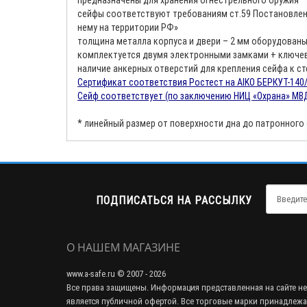
предназначены для хранения огнестрельного оружия
сейфы соответствуют требованиям ст.59 Постановлени
нему на территории РФ»
толщина металла корпуса и двери – 2 мм оборудован
комплектуется двумя электронными замками + ключе
наличие анкерных отверстий для крепления сейфа к ст
Сертификат соответствия Ростест на AIKO БЕРКУТ-140/
Cейф соответствует (по заключению НИЦ «Охрана» МВД
* линейный размер от поверхности дна до патронного
ПОДПИСАТЬСЯ НА РАССЫЛКУ
О НАШЕМ МАГАЗИНЕ
www.a-safe.ru © 2007 - 2026
Все права защищены. Информация представленная на сайте не
является публичной офертой. Все торговые марки принадлежа