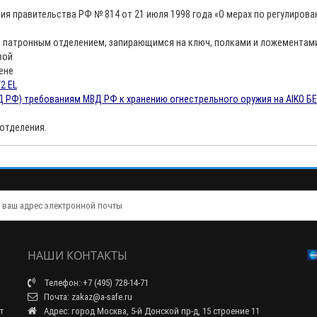
я правительства РФ № 814 от 21 июля 1998 года «О мерах по регулирова
ы патронным отделением, запирающимся на ключ, полками и ложементам
вой
ене
2 EL
 РФ) требованиям МВД РФ к хранению огнестрельного оружия на AIKO БЕ
 отделения.
НАШИ КОНТАКТЫ
Телефон: +7 (495) 728-14-71
Почта: zakaz@a-safe.ru
т
Адрес: город Москва, 5-й Донской пр-д, 15 строение 11