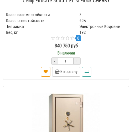
Сейф Elitsafe 3665 T EL M Flock CHERRY
Класс взломостойкости:
3
Класс огнестойкости:
60Б
Тип замка:
Электронный Кодовый
Вес, кг:
192
0
340 750 руб
В наличии
-
+
В корзину