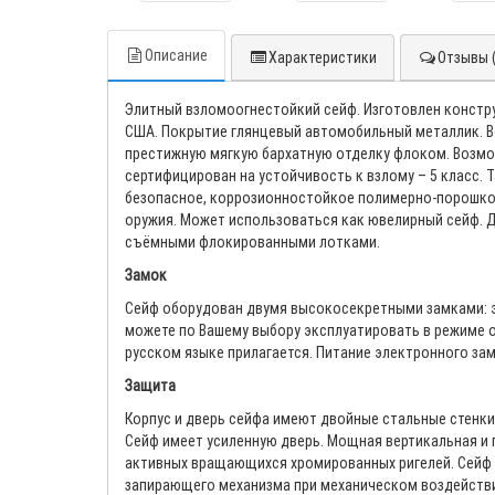
Описание
Характеристики
Отзывы (
Элитный взломоогнестойкий сейф. Изготовлен констр
США. Покрытие глянцевый автомобильный металлик. В
престижную мягкую бархатную отделку флоком. Возмо
сертифицирован на устойчивость к взлому – 5 класс. 
безопасное, коррозионностойкое полимерно-порошков
оружия. Может использоваться как ювелирный сейф. Д
съёмными флокированными лотками.
Замок
Сейф оборудован двумя высокосекретными замками: э
можете по Вашему выбору эксплуатировать в режиме од
русском языке прилагается. Питание электронного зам
Защита
Корпус и дверь сейфа имеют двойные стальные стенк
Сейф имеет усиленную дверь. Мощная вертикальная и 
активных вращающихся хромированных ригелей. Сейф 
запирающего механизма при механическом воздействи