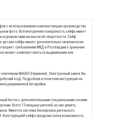
ейфов с использованием комплектующих производства
ьном фото. Вся внутренняя поверхность сейфа имеет
ым кодовым замком высокой секретности. Сейф
ие детали сейфа имеют дополнительно гигиенически-
етворяет требованиям МВД и Росгвардии к хранению
ельно может комплектоваться выдвижными или
е ключевым MAUER (Германия). Электронный замок Вы
рабочий код). Подробная и понятная инструкция на
мена разряженной батарейки.
анный бетон с дополнительными специальными слоями.
онам. Всего 13 мощных ригелей, из них девять
мков. Имеется система блокировки ригельного
ий. Конструкцией сейфа предусмотрена возможность