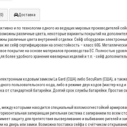
0)
Доставка
уктивно и по технологии одного из ведущих мировых производителей с
озможны различные цвета, некоторые варианты покрытий на дополнител
жны различные цвета внутренней отделки. Сейф оборудован электронн
Так же сейф сертифицирован на огнестойкость – класс 60Б. Металлическ
ое покрытие на основе материалов производства ЕС. Полностью удовл
ля более удобного хранения ювелирных изделий и т.п. - сейф дополнит
лектронным кодовым замком La Gard (США) либо SecuRam (США), а такж
ного пользовательского кода, либо в режиме двух кодов (мастер-код и 
ка от стандартной батарейки. Долгий срок службы батарейки. Простая с
и, между которыми находится специальный взломоогнестойкий армиров
горизонтальная запирающая ригельная система с запиранием по всем стор
имеет защиту для препятствия высверливанию и выбиванию ригелей и за
и на дверь или замки. Возможна поставка сейфа с счётчиком открыван