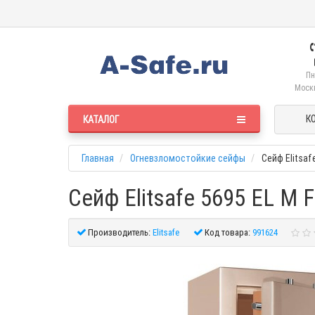
Пн
Москв
К
КАТАЛОГ
Главная
Огневзломостойкие сейфы
Сейф Elitsaf
Сейф Elitsafe 5695 EL M F
Производитель:
Elitsafe
Код товара:
991624