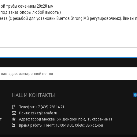
ной трубы сечением 20х20 мм
 под заказ опоры любой высоты)
ета (с резьбой для установки Винтов Strong MS регулировочных). Винты
НАШИ КОНТАКТЫ
Телефон: +7 (495) 728-14-71
Почта: zakaz@a-safe.ru
т
Адрес: город Москва, 5-й Донской пр-д, 15 строение 11
Время работы: Пн-Пт: 10:00-18:00, Сб-Вс: Выходной