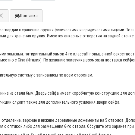
0)
Доставка
сгвардии к хранению оружия физическими и юридическими лицами. Толщ
 для хранения оружия. Имеются анкерные отверстия на задней стенке с
и замками: пятиригельный замок 4-го класса!!! повышенной секретност
местно с Cisa (Италия). По желанию заказчика возможна поставка сейфо
игельную систему с запиранием по всем сторонам.
ренние из стали 6мм. Дверь сейфа имеет коробчатую конструкцию для доп
нкции служит также для дополнительного усиления двери сейфа.
) отделение, верхние и нижние деревянные ложементы на 5 стволов. До
 с оптикой либо для размещения 6-го ствола. Обсудите это заранее при