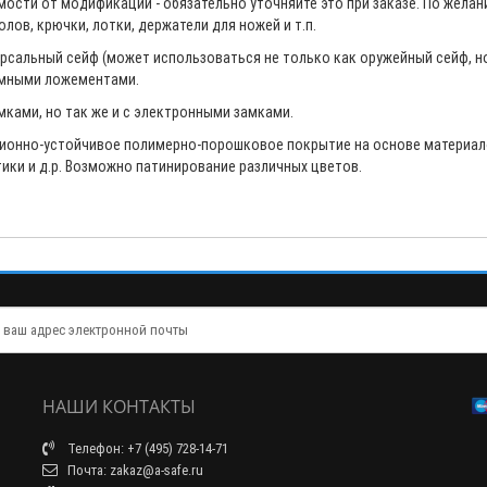
имости от модификации - обязательно уточняйте это при заказе. По жел
лов, крючки, лотки, держатели для ножей и т.п.
сальный сейф (может использоваться не только как оружейный сейф, но и
ёмными ложементами.
ками, но так же и с электронными замками.
озионно-устойчивое полимерно-порошковое покрытие на основе материал
тики и д.р. Возможно патинирование различных цветов.
НАШИ КОНТАКТЫ
Телефон: +7 (495) 728-14-71
Почта: zakaz@a-safe.ru