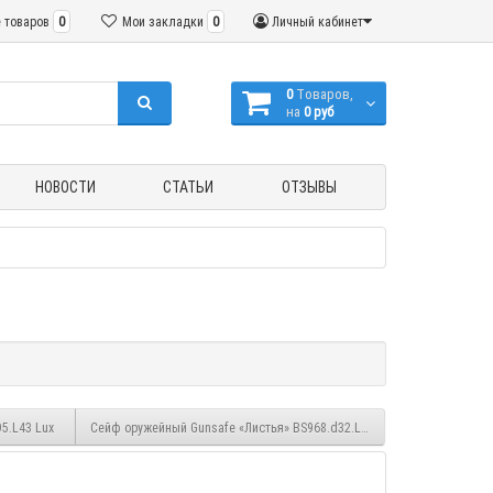
 товаров
0
Мои закладки
0
Личный кабинет
0
Tоваров,
на
0 руб
НОВОСТИ
СТАТЬИ
ОТЗЫВЫ
5.L43 Lux
Сейф оружейный Gunsafe «Листья» BS968.d32.L43 Flock