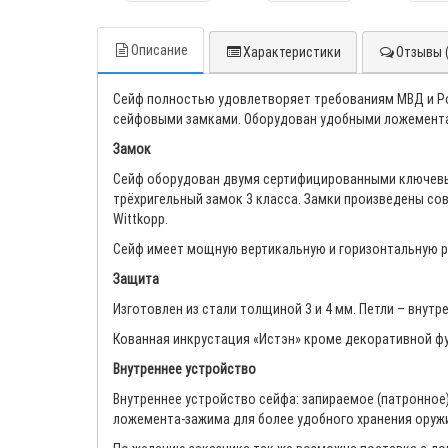
Описание
Характеристики
Отзывы (
Сейф полностью удовлетворяет требованиям МВД и Ро
сейфовыми замками. Оборудован удобными ложементами
Замок
Сейф оборудован двумя сертифицированными ключевым
трёхригельный замок 3 класса. Замки произведены сов
Wittkopp.
Сейф имеет мощную вертикальную и горизонтальную р
Защита
Изготовлен из стали толщиной 3 и 4 мм. Петли – внут
Кованная инкрустация «Истэн» кроме декоративной фу
Внутреннее устройство
Внутреннее устройство сейфа: запираемое (патронное
ложемента-зажима для более удобного хранения оружия