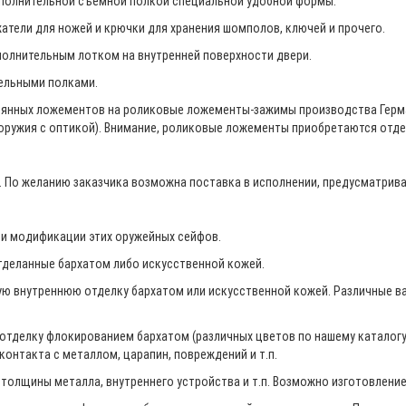
ополнительной съёмной полкой специальной удобной формы.
атели для ножей и крючки для хранения шомполов, ключей и прочего.
полнительным лотком на внутренней поверхности двери.
ельными полками.
евянных ложементов на роликовые ложементы-зажимы производства Герм
оружия с оптикой). Внимание, роликовые ложементы приобретаются отде
 По желанию заказчика возможна поставка в исполнении, предусматрива
ри модификации этих оружейных сейфов.
деланные бархатом либо искусственной кожей.
ю внутреннюю отделку бархатом или искусственной кожей. Различные ва
тделку флокированием бархатом (различных цветов по нашему каталогу)
онтакта с металлом, царапин, повреждений и т.п.
толщины металла, внутреннего устройства и т.п. Возможно изготовление 