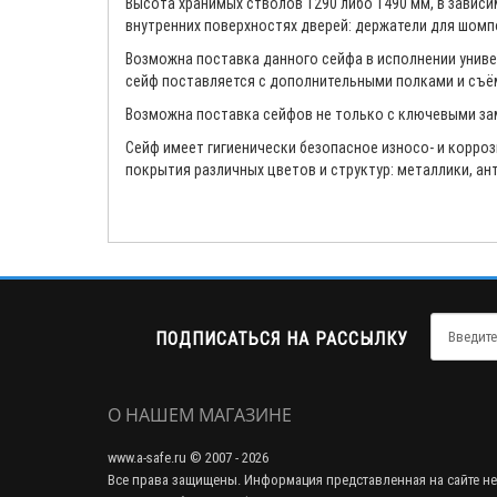
Высота хранимых стволов 1290 либо 1490 мм, в завис
внутренних поверхностях дверей: держатели для шомпо
Возможна поставка данного сейфа в исполнении универ
сейф поставляется с дополнительными полками и съ
Возможна поставка сейфов не только с ключевыми зам
Сейф имеет гигиенически безопасное износо- и корр
покрытия различных цветов и структур: металлики, ан
ПОДПИСАТЬСЯ НА РАССЫЛКУ
О НАШЕМ МАГАЗИНЕ
www.a-safe.ru © 2007 - 2026
Все права защищены. Информация представленная на сайте не