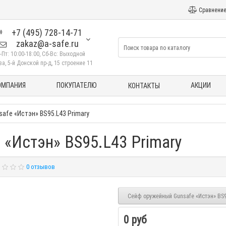
Сравнение
+7 (495) 728-14-71
zakaz@a-safe.ru
-Пт: 10:00-18:00, Сб-Вс: Выходной
а, 5-й Донской пр-д, 15 строение 11
ОМПАНИЯ
ПОКУПАТЕЛЮ
АКЦИИ
КОНТАКТЫ
afe «Истэн» BS95.L43 Primary
«Истэн» BS95.L43 Primary
0 отзывов
Сейф оружейный Gunsafe «Истэн» BS9
0 руб