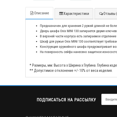
Описание
Характеристики
Отзывы (
Предназначен для хранения 2 ружей длиной не более
Дверь шкафа Onix MINI 130 запирается двумя ключ
В верхней части корпуса есть запираемое отделение
Шкаф для ружья Onix MINI 130 соответствует требо
Конструкция оружейного шкафа предусматривает воз
На поверхность сейфа нанесено защитное износост
* Размеры, мм: Высота x Ширина x Глубина. Глубина из
** Допустимое отклонение +/- 10% от веса изделия.
ПОДПИСАТЬСЯ НА РАССЫЛКУ