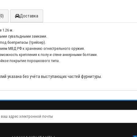
0)
Доставка
 1.26 м.
евыми сувальдными замками.
 под боеприпасы (трейзер).
ваниям МВД РФ к хранению огнестрельного оружия.
можность крепления к полу и стене анкерными болтами.
ойкое покрытие порошкового типа.
делий указана без учёта выступающих частей фурнитуры.