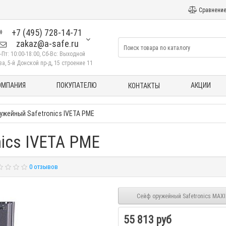
Сравнение
+7 (495) 728-14-71
zakaz@a-safe.ru
-Пт: 10:00-18:00, Сб-Вс: Выходной
а, 5-й Донской пр-д, 15 строение 11
ОМПАНИЯ
ПОКУПАТЕЛЮ
АКЦИИ
КОНТАКТЫ
ужейный Safetronics IVETA PME
ics IVETA PME
0 отзывов
Сейф оружейный Safetronics MAXI
55 813 руб