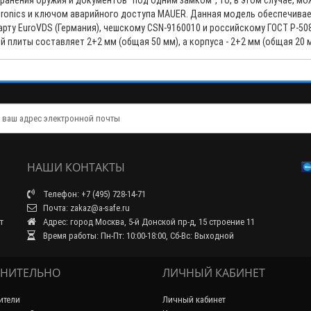
ранения оружия и документов ”под одним замком”, то, в этом случае, мо
onics и ключом аварийного доступа MAUER. Данная модель обеспечивае
ту EuroVDS (Германия), чешскому CSN-9160010 и российскому ГОСТ Р-508
плиты составляет 2+2 мм (общая 50 мм), а корпуса - 2+2 мм (общая 20 м
НАШИ КОНТАКТЫ
Телефон: +7 (495) 728-14-71
Почта: zakaz@a-safe.ru
т
Адрес: город Москва, 5-й Донской пр-д, 15 строение 11
Время работы: Пн-Пт: 10:00-18:00, Сб-Вс: Выходной
НИТЕЛЬНО
ЛИЧНЫЙ КАБИНЕТ
ители
Личный кабинет