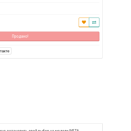
Продано!
такте